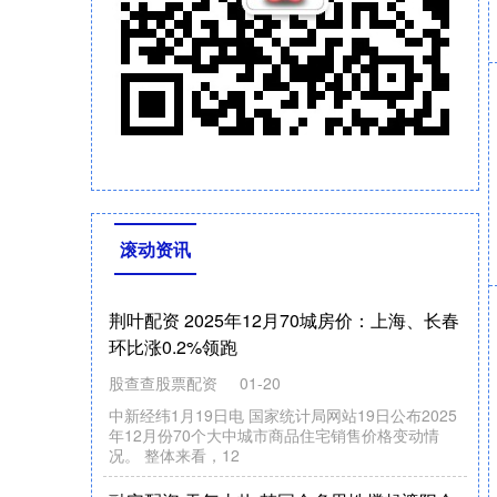
滚动资讯
安鑫宝配资 7月17日国内气阀钢价格稳
世诚策略
07-17
7月17日国内气阀钢价格稳，4Cr9Si2长城特钢报
8800，大连特钢报8200。（元/吨）