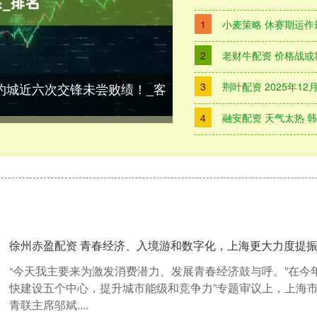
1
小麦策略 休赛期运作最好的1
2
老财牛配资 价格战或
纽约城近六次交锋未尝败绩！_客
3
荆叶配资 2025年1
4
融安配资 天气太热 
徐州赤盈配资 青春经济、入境游和数字化，上海更大力度提振
“今天我主要来为激发消费潜力、发展青春经济鼓与呼。”在今
快建设五个中心，提升城市能级和竞争力”专题审议上，上海
青联主席邬斌....