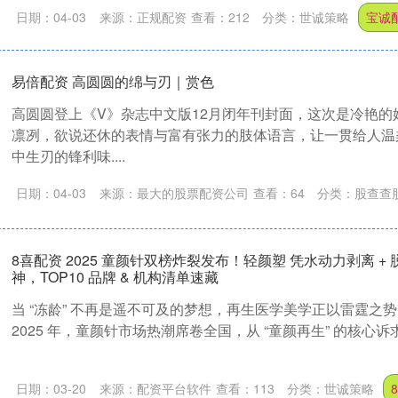
日期：04-03
来源：正规配资
查看：
212
分类：
世诚策略
宝诚
易倍配资 高圆圆的绵与刃｜赏色
高圆圆登上《V》杂志中文版12月闭年刊封面，这次是冷艳的
凛冽，欲说还休的表情与富有张力的肢体语言，让一贯给人温
中生刃的锋利味....
日期：04-03
来源：最大的股票配资公司
查看：
64
分类：
股查查
8喜配资 2025 童颜针双榜炸裂发布！轻颜塑 凭水动力剥离 +
神，TOP10 品牌 & 机构清单速藏
当 “冻龄” 不再是遥不可及的梦想，再生医学美学正以雷霆之
2025 年，童颜针市场热潮席卷全国，从 “童颜再生” 的核心诉求到 
日期：03-20
来源：配资平台软件
查看：
113
分类：
世诚策略