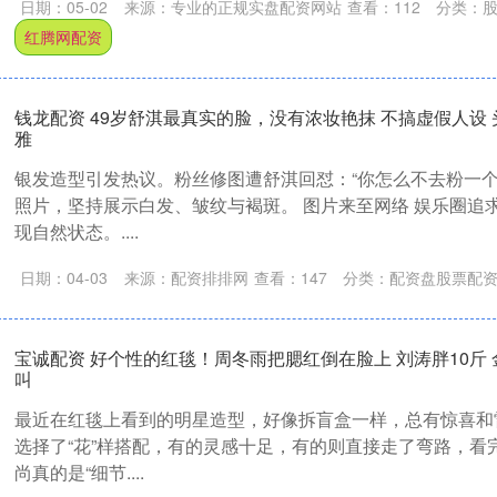
日期：05-02
来源：专业的正规实盘配资网站
查看：
112
分类：
红腾网配资
钱龙配资 49岁舒淇最真实的脸，没有浓妆艳抹 不搞虚假人设
雅
银发造型引发热议。粉丝修图遭舒淇回怼：“你怎么不去粉一个
照片，坚持展示白发、皱纹与褐斑。 图片来至网络 娱乐圈追
现自然状态。....
日期：04-03
来源：配资排排网
查看：
147
分类：
配资盘股票配
宝诚配资 好个性的红毯！周冬雨把腮红倒在脸上 刘涛胖10斤
叫
最近在红毯上看到的明星造型，好像拆盲盒一样，总有惊喜和
选择了“花”样搭配，有的灵感十足，有的则直接走了弯路，看
尚真的是“细节....