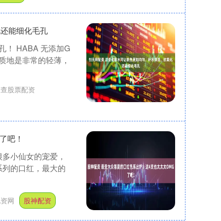
化还能细化毛孔
 HABA 无添加G
的质地是非常的轻薄，
查查股票配资
G了吧！
很多小仙女的宠爱，
一系列的口红，最大的
配资网
股神配资