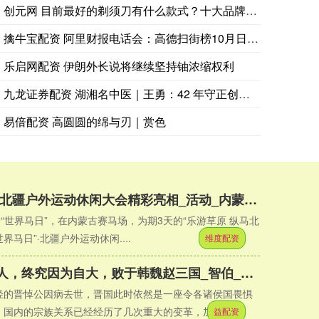
创元网 目前最好的剃须刀有什么款式？十大品牌排名全解析！_胡
擒牛宝配资 阿里财报电话会：高德扫街榜10月日均DAU超70
乐启网配资 伊朗外长说将继续坚持铀浓缩权利
九龙证券配资 湖湘名中医｜王勇：42 年守正创新，让张氏正骨
易倍配资 高圆圆的绵与刃｜赏色
维度配资 “世界马日”·北疆户外运动休闲大会精彩亮相_活动_内蒙古_摩托车运动
个“世界马日”，在内蒙古赛马场，为期3天的“乐游草原 纵马北
世界马日”·北疆户外运动休闲....
维度配资
益配资 曾为晋国第一人，终究因为自大，败于韩魏赵三国_智伯_智家_军队
轻的晋悼公因病去世，晋国此时依然是一座令各诸侯国畏惧
国内的宗族关系已经经历了几次重大的变革，加....
益配资