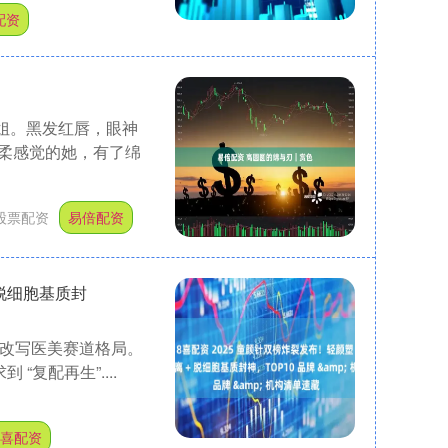
配资
姐。黑发红唇，眼神
柔感觉的她，有了绵
股票配资
易倍配资
 脱细胞基质封
势改写医美赛道格局。
“复配再生”....
8喜配资