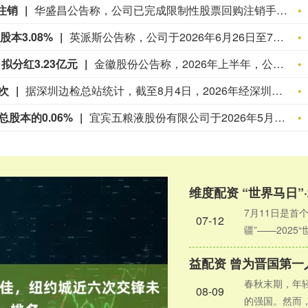
注销
华盛昌公告称，公司已完成限制性股票回购注销手续。本次涉及激励对象158名，回购注销股份98.99万股，占回购注销前总股本的0.52%，回购资金727.02万元，来自自有或自筹资金。回购完成后，公司总股本由1.89亿股减至1.88亿股。
股本3.08%
英派斯公告称，公司于2026年6月26日至7月30日，以集中竞价交易方式累计回购股份4546671股，约占公司目前总股本的3.08%，最高成交价23.00元/股，最低成交价17.57元/股，成交总金额9566.31万元（不含交易费用）。本次回购实施情况符合相关规定，回购股份将用于股权激励和/或员工持股计划，若三年内未实施，未使用部分将依法注销。
 拟分红3.23亿元
金徽股份公告称，2026年上半年，公司营收10.85亿元，同比增长37.00%；净利润4.09亿元，同比增长61.52%。截至6月30日，公司总资产91.36亿元，较上年度末增长12.41%；归属于上市公司股东的净资产33.91亿元，较上年度末增长5.78%。此外，公司拟向全体股东每10股派发现金红利3.30元（含税），共计派发现金红利3.23亿元（含税）。
次
据深圳边检总站统计，截至8月4日，2026年经深圳口岸入出境外国人已突破500万人次，较2025年提前58天达成。数据显示，今年经深圳口岸免签入境外国人达126.9万人次，占入境外国人总量的50.9%，同比增长47.5%。此外，经深圳口岸入出境的APEC经济体外国人达343.3万人次，占入出境外国人总量的68.6%，同比增长23.6%。（人民网）
总股本的0.06%
宜宾五粮液股份有限公司于2026年5月7日披露了《关于四川省宜宾五粮液集团有限公司增持公司股票计划的公告》，四川省宜宾五粮液集团有限公司基于对公司未来持续稳定发展的信心以及对公司长期价值的认可，计划自2026年5月7日起6个月内通过深圳证券交易所交易系统增持公司股票，拟增持金额不低于300,000万元，不超过500,000万元。五粮液集团公司通过深圳证券交易所交易系统以集中竞价交易方式累计增持公司股份2,411,300股，占公司总股本的0.06%，增持金额为199,434,240.41元。本次增持计划尚未实施完毕，五粮液集团公司将按照增持计划继续实施增持，公司将根据有关规定及时履行信息披露义务。
7月11日是首
07-12
疆”——2025“
春秋末期，年
08-09
的强国。然而，