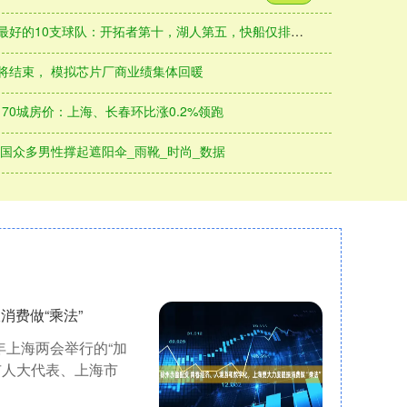
0支球队：开拓者第十，湖人第五，快船仅排第三_交易_芬尼西蒙斯_的能力
将结束， 模拟芯片厂商业绩集体回暖
2月70城房价：上海、长春环比涨0.2%领跑
韩国众多男性撑起遮阳伞_雨靴_时尚_数据
消费做“乘法”
年上海两会举行的“加
市人大代表、上海市