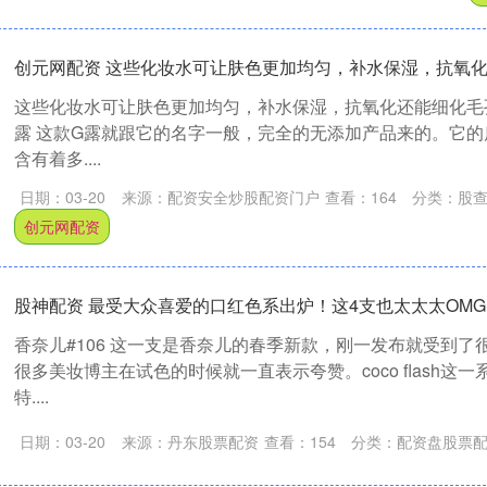
创元网配资 这些化妆水可让肤色更加均匀，补水保湿，抗氧
这些化妆水可让肤色更加均匀，补水保湿，抗氧化还能细化毛孔！
露 这款G露就跟它的名字一般，完全的无添加产品来的。它
含有着多....
日期：03-20
来源：配资安全炒股配资门户
查看：
164
分类：
股
创元网配资
股神配资 最受大众喜爱的口红色系出炉！这4支也太太太OM
香奈儿#106 这一支是香奈儿的春季新款，刚一发布就受到了
很多美妆博主在试色的时候就一直表示夸赞。coco flash这
特....
日期：03-20
来源：丹东股票配资
查看：
154
分类：
配资盘股票