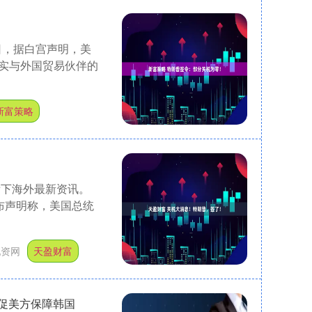
日，据白宫声明，美
实与外国贸易伙伴的
新富策略
看下海外最新资讯。
布声明称，美国总统
配资网
天盈财富
敦促美方保障韩国