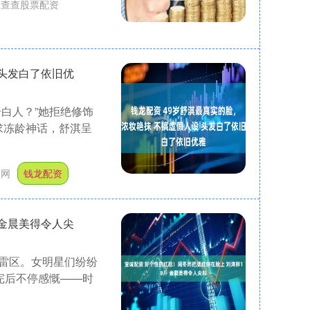
股查查股票配资
 头发白了依旧优
白人？”她拒绝修饰
求冻龄神话，舒淇呈
资网
钱龙配资
 金晨美得令人尖
雷区。女明星们纷纷
完后不停感慨——时