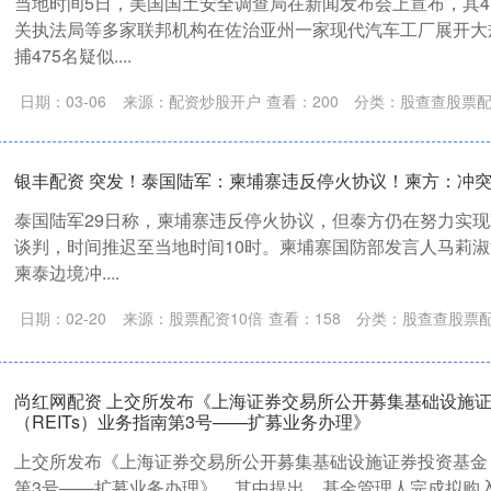
当地时间5日，美国国土安全调查局在新闻发布会上宣布，其
关执法局等多家联邦机构在佐治亚州一家现代汽车工厂展开大
捕475名疑似....
日期：03-06
来源：配资炒股开户
查看：
200
分类：
股查查股票
银丰配资 突发！泰国陆军：柬埔寨违反停火协议！柬方：冲
泰国陆军29日称，柬埔寨违反停火协议，但泰方仍在努力实
谈判，时间推迟至当地时间10时。柬埔寨国防部发言人马莉淑
柬泰边境冲....
日期：02-20
来源：股票配资10倍
查看：
158
分类：
股查查股票
尚红网配资 上交所发布《上海证券交易所公开募集基础设施
（REITs）业务指南第3号——扩募业务办理》
上交所发布《上海证券交易所公开募集基础设施证券投资基金（
第3号——扩募业务办理》。其中提出，基金管理人完成拟购