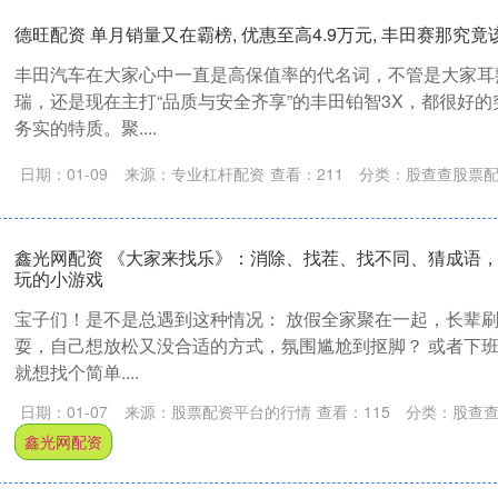
德旺配资 单月销量又在霸榜, 优惠至高4.9万元, 丰田赛那究
丰田汽车在大家心中一直是高保值率的代名词，不管是大家耳
瑞，还是现在主打“品质与安全齐享”的丰田铂智3X，都很好
务实的特质。聚....
日期：01-09
来源：专业杠杆配资
查看：
211
分类：
股查查股票
鑫光网配资 《大家来找乐》：消除、找茬、找不同、猜成语
玩的小游戏
宝子们！是不是总遇到这种情况： 放假全家聚在一起，长辈
耍，自己想放松又没合适的方式，氛围尴尬到抠脚？ 或者下
就想找个简单....
日期：01-07
来源：股票配资平台的行情
查看：
115
分类：
股查
鑫光网配资