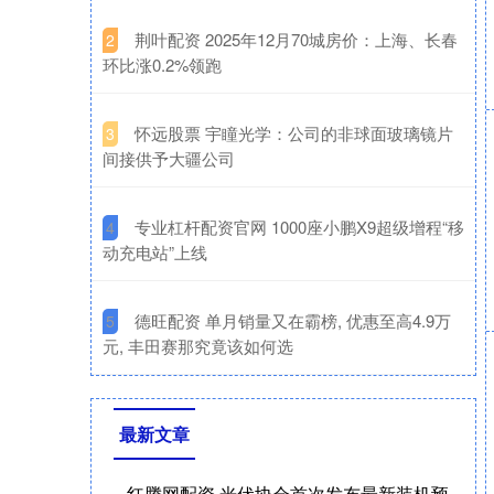
​荆叶配资 2025年12月70城房价：上海、长春
2
环比涨0.2%领跑
​怀远股票 宇瞳光学：公司的非球面玻璃镜片
3
间接供予大疆公司
​专业杠杆配资官网 1000座小鹏X9超级增程“移
4
动充电站”上线
​德旺配资 单月销量又在霸榜, 优惠至高4.9万
5
元, 丰田赛那究竟该如何选
最新文章
红腾网配资 光伏协会首次发布最新装机预