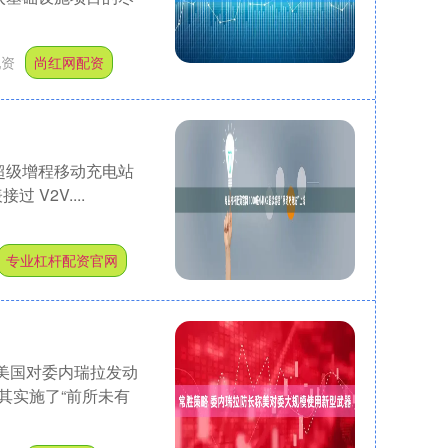
配资
尚红网配资
X9超级增程移动充电站
V2V....
专业杠杆配资官网
日美国对委内瑞拉发动
其实施了“前所未有