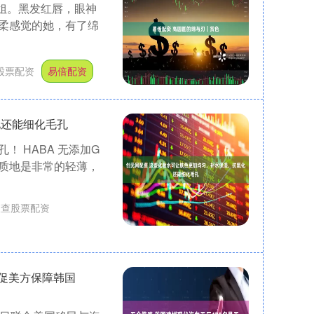
姐。黑发红唇，眼神
柔感觉的她，有了绵
股票配资
易倍配资
化还能细化毛孔
 HABA 无添加G
的质地是非常的轻薄，
查查股票配资
敦促美方保障韩国