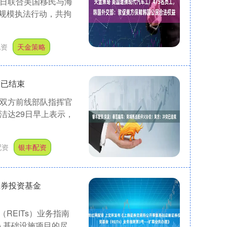
4日联合美国移民与海
规模执法行动，共拘
配资
天金策略
突已结束
现双方前线部队指挥官
洁达29日早上表示，
配资
银丰配资
证券投资基金
REITs）业务指南
入基础设施项目的尽