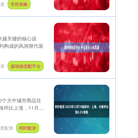
配资
常胜策略
来越关键的核心设
列构成的风洞替代装
配资
盛瑞德优配平台
70个大中城市商品住
比上涨，11月....
股票配资
荆叶配资