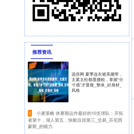
推荐资讯
选倍网 夏季连衣裙系腰带，
太紧太松都显腰粗，掌握“分
寸感”才显瘦_整体_好身材_
风格
​小麦策略 休赛期运作最好的10支球队：开拓
1
者第十，湖人第五，快船仅排第三_交易_芬尼西
蒙斯_的能力