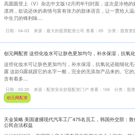
高圆圆登上《V》杂志中文版12月闭年刊封面，这次是冷艳的
凛冽，欲说还休的表情与富有张力的肢体语言，让一贯给人温
中生刃的锋利味....
日期：04-03
来源：最大的股票配资公司
查看：
65
分类：
股查查
创元网配资 这些化妆水可让肤色更加均匀，补水保湿，抗氧
这些化妆水可让肤色更加均匀，补水保湿，抗氧化还能细化毛孔！
露 这款G露就跟它的名字一般，完全的无添加产品来的。它
含有着多....
日期：03-20
来源：配资安全炒股配资门户
查看：
166
分类：
股
创元网配资
天金策略 美国逮捕现代汽车工厂475名员工，韩国外交部：
公民合法权益