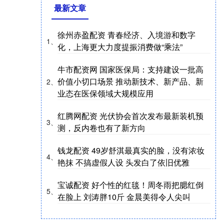
最新文章
徐州赤盈配资 青春经济、入境游和数字
1、
化，上海更大力度提振消费做“乘法”
牛市配资网 国家医保局：支持建设一批高
价值小切口场景 推动新技术、新产品、新
2、
业态在医保领域大规模应用
红腾网配资 光伏协会首次发布最新装机预
3、
测，反内卷也有了新方向
钱龙配资 49岁舒淇最真实的脸，没有浓妆
4、
艳抹 不搞虚假人设 头发白了依旧优雅
宝诚配资 好个性的红毯！周冬雨把腮红倒
5、
在脸上 刘涛胖10斤 金晨美得令人尖叫