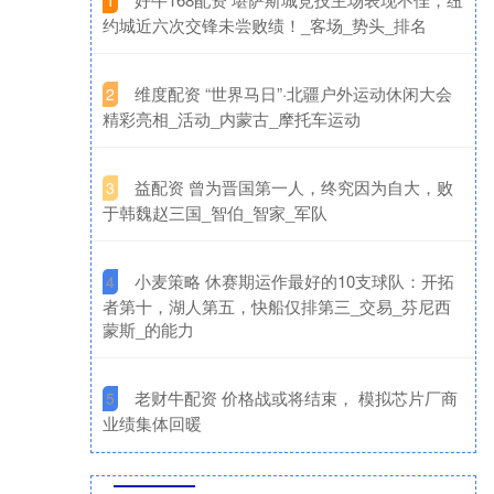
1
约城近六次交锋未尝败绩！_客场_势头_排名
​维度配资 “世界马日”·北疆户外运动休闲大会
2
精彩亮相_活动_内蒙古_摩托车运动
​益配资 曾为晋国第一人，终究因为自大，败
3
于韩魏赵三国_智伯_智家_军队
​小麦策略 休赛期运作最好的10支球队：开拓
4
者第十，湖人第五，快船仅排第三_交易_芬尼西
蒙斯_的能力
​老财牛配资 价格战或将结束， 模拟芯片厂商
5
业绩集体回暖