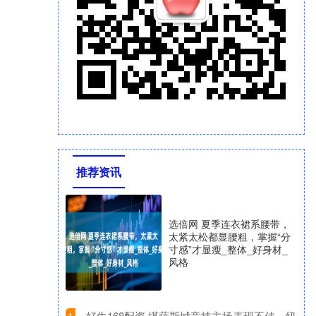
推荐资讯
选倍网 夏季连衣裙系腰带，
太紧太松都显腰粗，掌握“分
寸感”才显瘦_整体_好身材_
风格
​好牛168配资 堪萨斯城竞技主场表现不佳，纽