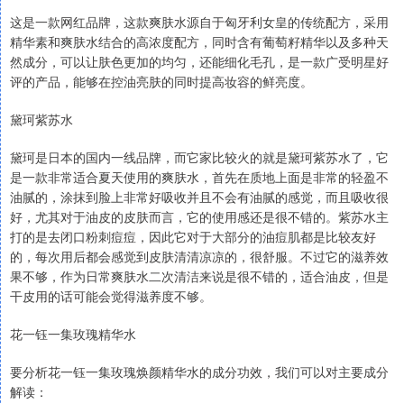
这是一款网红品牌，这款爽肤水源自于匈牙利女皇的传统配方，采用
精华素和爽肤水结合的高浓度配方，同时含有葡萄籽精华以及多种天
然成分，可以让肤色更加的均匀，还能细化毛孔，是一款广受明星好
评的产品，能够在控油亮肤的同时提高妆容的鲜亮度。
黛珂紫苏水
黛珂是日本的国内一线品牌，而它家比较火的就是黛珂紫苏水了，它
是一款非常适合夏天使用的爽肤水，首先在质地上面是非常的轻盈不
油腻的，涂抹到脸上非常好吸收并且不会有油腻的感觉，而且吸收很
好，尤其对于油皮的皮肤而言，它的使用感还是很不错的。紫苏水主
打的是去闭口粉刺痘痘，因此它对于大部分的油痘肌都是比较友好
的，每次用后都会感觉到皮肤清清凉凉的，很舒服。不过它的滋养效
果不够，作为日常爽肤水二次清洁来说是很不错的，适合油皮，但是
干皮用的话可能会觉得滋养度不够。
花一钰一集玫瑰精华水
要分析花一钰一集玫瑰焕颜精华水的成分功效，我们可以对主要成分
解读：