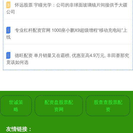
​怀远股票 宇瞳光学：公司的非球面玻璃镜片间接供予大疆
3
公司
​专业杠杆配资官网 1000座小鹏X9超级增程“移动充电站”上
4
线
​德旺配资 单月销量又在霸榜, 优惠至高4.9万元, 丰田赛那究
5
竟该如何选
世诚策
配资盘股票配
股查查股票配
略
资网
资
友情链接：