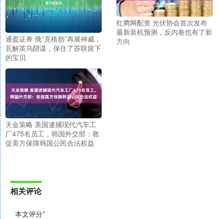
红腾网配资 光伏协会首次发布
最新装机预测，反内卷也有了新
通盈证券 俄“克格勃”再展神威，
方向
瓦解英乌阴谋，保住了苏联留下
的宝贝
天金策略 美国逮捕现代汽车工
厂475名员工，韩国外交部：敦
促美方保障韩国公民合法权益
相关评论
本文评分
*