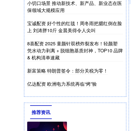
小切口场景 推动新技术、新产品、新业态在医
保领域大规模应用
宝诚配资 好个性的红毯！周冬雨把腮红倒在脸
上 刘涛胖10斤 金晨美得令人尖叫
8喜配资 2025 童颜针双榜炸裂发布！轻颜塑
凭水动力剥离 + 脱细胞基质封神，TOP10 品牌
& 机构清单速藏
新富策略 特朗普签令：部分关税为零！
亿达配资 欧洲电力系统再临“烤”验
推荐资讯