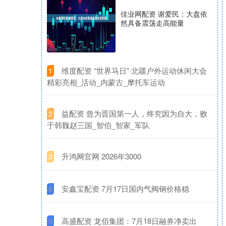
佳业网配资 谢爱民：大盘依
然具备震荡走高能量
​维度配资 “世界马日”·北疆户外运动休闲大会
1
精彩亮相_活动_内蒙古_摩托车运动
​益配资 曾为晋国第一人，终究因为自大，败
2
于韩魏赵三国_智伯_智家_军队
​升鸿网官网 2026年3000
3
​安鑫宝配资 7月17日国内气阀钢价格稳
4
​高盛配资 龙佰集团：7月18日融券净卖出
5