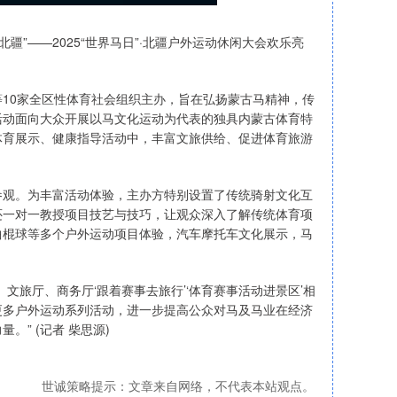
北疆”——2025“世界马日”·北疆户外运动休闲大会欢乐亮
10家全区性体育社会组织主办，旨在弘扬蒙古马精神，传
活动面向大众开展以马文化运动为代表的独具内蒙古体育特
体育展示、健康指导活动中，丰富文旅供给、促进体育旅游
参观。为丰富活动体验，主办方特别设置了传统骑射文化互
还一对一教授项目技艺与技巧，让观众深入了解传统体育项
曲棍球等多个户外运动项目体验，汽车摩托车文化展示，马
文旅厅、商务厅‘跟着赛事去旅行’‘体育赛事活动进景区’相
更多户外运动系列活动，进一步提高公众对马及马业在经济
” (记者 柴思源)
世诚策略提示：文章来自网络，不代表本站观点。