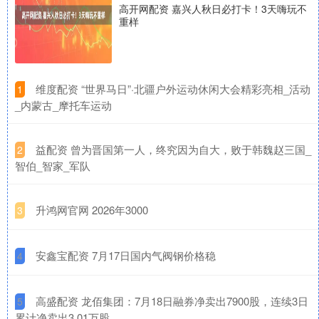
高开网配资 嘉兴人秋日必打卡！3天嗨玩不
重样
​维度配资 “世界马日”·北疆户外运动休闲大会精彩亮相_活动
1
_内蒙古_摩托车运动
​益配资 曾为晋国第一人，终究因为自大，败于韩魏赵三国_
2
智伯_智家_军队
​升鸿网官网 2026年3000
3
​安鑫宝配资 7月17日国内气阀钢价格稳
4
​高盛配资 龙佰集团：7月18日融券净卖出7900股，连续3日
5
累计净卖出3.01万股