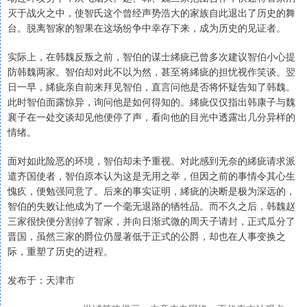
灭于战火之中，使智氏这个曾经声势浩大的家族自此退出了历史的舞
台。脱离智家的智果在这场纷争中幸存下来，成为历史的见证者。
实际上，在韩魏反叛之前，智伯的谋士絺疵已曾多次建议智伯小心提
防韩魏两家。智伯却对此不以为然，甚至将絺疵的担忧视作笑谈。翌
日一早，絺疵亲自前来拜见智伯，直言问他是否将怀疑告知了韩魏。
此时智伯面露惊异，询问他是如何得知的。絺疵仅仅指出韩康子与魏
襄子在一处交谈却见他便停了声，看向他的目光中透露出几分异样的
情绪。
面对如此险恶的环境，智伯却未予重视。对此感到无奈的絺疵请求派
遣齐国使者，智伯原本认为这是无用之举，但因之前的事情令其心生
愧疚，便勉强同意了。后来的事实证明，絺疵的决断是极为深远的，
智伯的失败让他成为了一个毫无退路的牺牲品。而不久之后，韩魏赵
三家很快便分割掉了智家，并向日渐式微的周天子请封，正式瓜分了
晋国，虽然三家的爵位仍显著低于正式的公爵，却也在人事变换之
际，重塑了历史的进程。
发布于：天津市