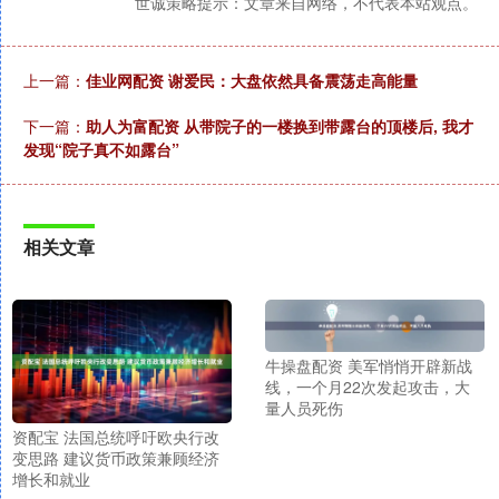
世诚策略提示：文章来自网络，不代表本站观点。
上一篇：
佳业网配资 谢爱民：大盘依然具备震荡走高能量
下一篇：
助人为富配资 从带院子的一楼换到带露台的顶楼后, 我才
发现“院子真不如露台”
相关文章
牛操盘配资 美军悄悄开辟新战
线，一个月22次发起攻击，大
量人员死伤
资配宝 法国总统呼吁欧央行改
变思路 建议货币政策兼顾经济
增长和就业