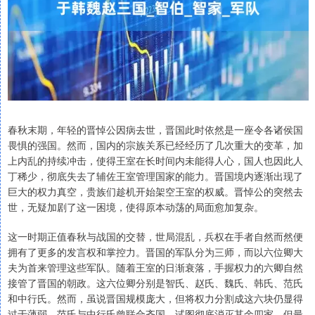
春秋末期，年轻的晋悼公因病去世，晋国此时依然是一座令各诸侯国
畏惧的强国。然而，国内的宗族关系已经经历了几次重大的变革，加
上内乱的持续冲击，使得王室在长时间内未能得人心，国人也因此人
丁稀少，彻底失去了辅佐王室管理国家的能力。晋国境内逐渐出现了
巨大的权力真空，贵族们趁机开始架空王室的权威。晋悼公的突然去
世，无疑加剧了这一困境，使得原本动荡的局面愈加复杂。
这一时期正值春秋与战国的交替，世局混乱，兵权在手者自然而然便
拥有了更多的发言权和掌控力。晋国的军队分为三师，而以六位卿大
夫为首来管理这些军队。随着王室的日渐衰落，手握权力的六卿自然
接管了晋国的朝政。这六位卿分别是智氏、赵氏、魏氏、韩氏、范氏
和中行氏。然而，虽说晋国规模庞大，但将权力分割成这六块仍显得
过于薄弱。范氏与中行氏曾联合齐国，试图彻底消灭其余四家，但最