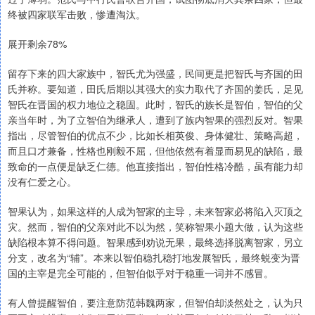
终被四家联军击败，惨遭淘汰。
展开剩余78%
留存下来的四大家族中，智氏尤为强盛，民间更是把智氏与齐国的田
氏并称。要知道，田氏后期以其强大的实力取代了齐国的姜氏，足见
智氏在晋国的权力地位之稳固。此时，智氏的族长是智伯，智伯的父
亲当年时，为了立智伯为继承人，遭到了族内智果的强烈反对。智果
指出，尽管智伯的优点不少，比如长相英俊、身体健壮、策略高超，
而且口才兼备，性格也刚毅不屈，但他依然有着显而易见的缺陷，最
致命的一点便是缺乏仁德。他直接指出，智伯性格冷酷，虽有能力却
没有仁爱之心。
智果认为，如果这样的人成为智家的主导，未来智家必将陷入灭顶之
灾。然而，智伯的父亲对此不以为然，笑称智果小题大做，认为这些
缺陷根本算不得问题。智果感到劝说无果，最终选择脱离智家，另立
分支，改名为“辅”。本来以智伯稳扎稳打地发展智氏，最终蜕变为晋
国的主宰是完全可能的，但智伯似乎对于稳重一词并不感冒。
有人曾提醒智伯，要注意防范韩魏两家，但智伯却淡然处之，认为只