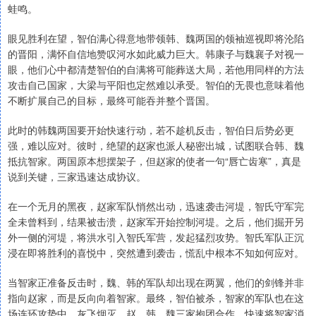
蛙鸣。
眼见胜利在望，智伯满心得意地带领韩、魏两国的领袖巡视即将沦陷
的晋阳，满怀自信地赞叹河水如此威力巨大。韩康子与魏襄子对视一
眼，他们心中都清楚智伯的自满将可能葬送大局，若他用同样的方法
攻击自己国家，大梁与平阳也定然难以承受。智伯的无畏也意味着他
不断扩展自己的目标，最终可能吞并整个晋国。
此时的韩魏两国要开始快速行动，若不趁机反击，智伯日后势必更
强，难以应对。彼时，绝望的赵家也派人秘密出城，试图联合韩、魏
抵抗智家。两国原本想摆架子，但赵家的使者一句“唇亡齿寒”，真是
说到关键，三家迅速达成协议。
在一个无月的黑夜，赵家军队悄然出动，迅速袭击河堤，智氏守军完
全未曾料到，结果被击溃，赵家军开始控制河堤。之后，他们掘开另
外一侧的河堤，将洪水引入智氏军营，发起猛烈攻势。智氏军队正沉
浸在即将胜利的喜悦中，突然遭到袭击，慌乱中根本不知如何应对。
当智家正准备反击时，魏、韩的军队却出现在两翼，他们的剑锋并非
指向赵家，而是反向向着智家。最终，智伯被杀，智家的军队也在这
场连环攻势中，灰飞烟灭。赵、韩、魏三家抱团合作，快速将智家消