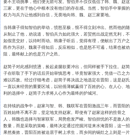
要不主动挑事，他们便无箭可发。智伯并不仅仅低估了韩、魏、赵这
三家，更在于他心中根本没有他们的存在感。当然，智伯手中掌握的
权力与兵力让他感到自信，无畏地向韩、魏、赵三家要地。
当韩康子得知智伯的举动，愤怒至极，恨不得立刻冲出。然而他的随
从制止了他，劝说道，智伯兵力如此强大，若贸然出战定然无利，不
如假意交好，以待时而动。韩康子听后，觉得有理，便献出了万户之
邑作为示好。魏襄子得知后，反应相似，也是怒不可遏，结果也被劝
阻，最终献上的也是万户之邑。
赵简子对此感到愤懑，捡起桌腿欲要冲出，但同样被手下拉住。赵简
子在听取了手下的话后开始审慎思考，毕竟智家强大，凭借一己之力
难以匹敌。经过仔细考虑，赵简子将决战之地选定在晋阳，这是赵氏
一直以来经营的重要区域，以轻徭薄赋赢得了百姓的心。在人心、地
利的选择中，赵简子力求将人心作为最终的护城河。
在持续的战争中，赵家与智、韩、魏联军在晋阳激战三年，而晋阳的
百姓始终不离不弃，坚定地支持赵家。即使有了赵家这样的拄骨之
人，韩魏也选择与智家联军，局势愈发严峻。智伯担忧的不是敌人的
数量，而是采取的策略，最终决定通过挖掘河堤来水淹晋阳，这一招
果然奏效，晋阳百姓被迫居于树上求生，而乡间的锅灶之上则是一片