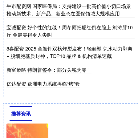
牛市配资网 国家医保局：支持建设一批高价值小切口场景
推动新技术、新产品、新业态在医保领域大规模应用
宝诚配资 好个性的红毯！周冬雨把腮红倒在脸上 刘涛胖10
斤 金晨美得令人尖叫
8喜配资 2025 童颜针双榜炸裂发布！轻颜塑 凭水动力剥离
+ 脱细胞基质封神，TOP10 品牌 & 机构清单速藏
新富策略 特朗普签令：部分关税为零！
亿达配资 欧洲电力系统再临“烤”验
推荐资讯