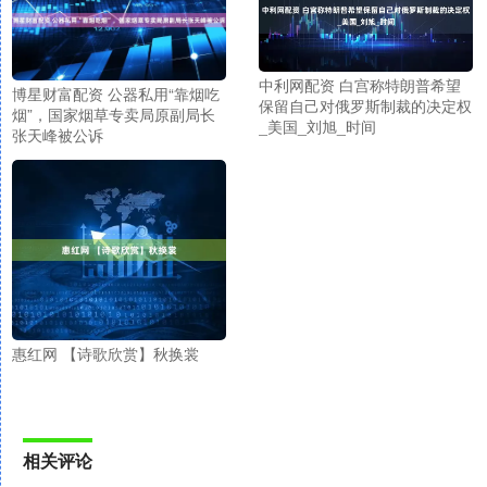
中利网配资 白宫称特朗普希望
博星财富配资 公器私用“靠烟吃
保留自己对俄罗斯制裁的决定权
烟”，国家烟草专卖局原副局长
_美国_刘旭_时间
张天峰被公诉
惠红网 【诗歌欣赏】秋换裳
相关评论