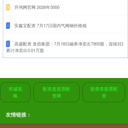
​升鸿网官网 2026年3000
3
​安鑫宝配资 7月17日国内气阀钢价格稳
4
​高盛配资 龙佰集团：7月18日融券净卖出7900股，连续3日
5
累计净卖出3.01万股
世诚策
配资盘股票配
股查查股票配
略
资网
资
友情链接：