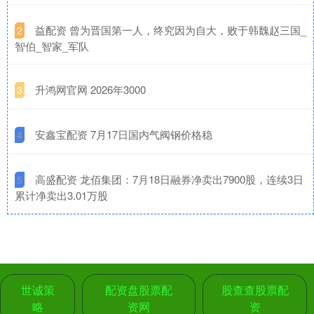
​益配资 曾为晋国第一人，终究因为自大，败于韩魏赵三国_
2
智伯_智家_军队
​升鸿网官网 2026年3000
3
​安鑫宝配资 7月17日国内气阀钢价格稳
4
​高盛配资 龙佰集团：7月18日融券净卖出7900股，连续3日
5
累计净卖出3.01万股
世诚策
配资盘股票配
股查查股票配
略
资网
资