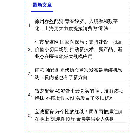
最新文章
徐州赤盈配资 青春经济、入境游和数字
1、
化，上海更大力度提振消费做“乘法”
牛市配资网 国家医保局：支持建设一批高
价值小切口场景 推动新技术、新产品、新
2、
业态在医保领域大规模应用
红腾网配资 光伏协会首次发布最新装机预
3、
测，反内卷也有了新方向
钱龙配资 49岁舒淇最真实的脸，没有浓妆
4、
艳抹 不搞虚假人设 头发白了依旧优雅
宝诚配资 好个性的红毯！周冬雨把腮红倒
5、
在脸上 刘涛胖10斤 金晨美得令人尖叫