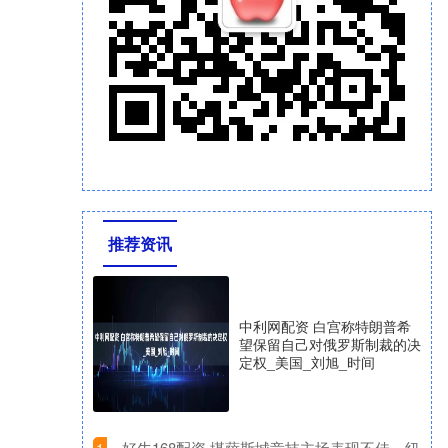
推荐资讯
中利网配资 白宫称特朗普希
望保留自己对俄罗斯制裁的决
定权_美国_刘旭_时间
​好牛168配资 堪萨斯城竞技主场表现不佳，纽