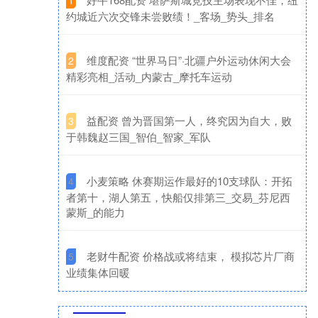
1
约城近六次交锋未尝败绩！_客场_势头_排名
​维度配资 “世界马日”·北疆户外运动休闲大会
2
精彩亮相_活动_内蒙古_摩托车运动
​益配资 曾为晋国第一人，终究因为自大，败
3
于韩魏赵三国_智伯_智家_军队
​小麦策略 休赛期运作最好的10支球队：开拓
4
者第十，湖人第五，快船仅排第三_交易_芬尼西
蒙斯_的能力
​老财牛配资 价格战或将结束， 模拟芯片厂商
5
业绩集体回暖