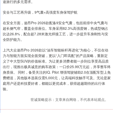
途旅行的多元需求。
安全与工艺再升级，9气囊+高强度车身保驾护航
在安全方面，途昂Pro 2026款配备9安全气囊，包括前排中央气囊与
超长侧气帘，覆盖全排座位。车身采用82.3%高强度钢，热成型钢占
比达26.8%，配合超7.28米激光焊接工艺，进一步提升车身刚性与安
全防护能力。
上汽大众途昂Pro 2026款以“油车智能标杆再进化”为核心，不仅在动
力与智能方面实现全面突破，更以“入门即高配”的产品策略，重新定
义了中大型SUV的价值标准。为让更多消费者能一步到位享受高品质
出行，现推出极具诚意的购车政策：一口价25.99万元起，并享整车终
身质保。 同时，备受关注的IQ. Pilot 增强驾驶辅助2.0在顶配车型上免
费赠送，其他版本选装仅需5,000元，让高端科技触手可及。无论是家
庭用户还是科技爱好者，都能以更优成本，获得超越期待的出行体
验。
世诚策略提示：文章来自网络，不代表本站观点。