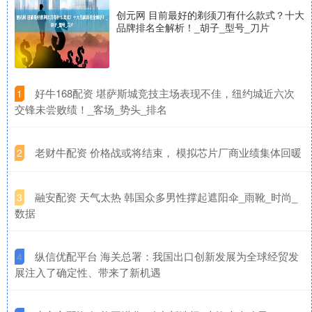
创元网 目前最好的剃须刀有什么款式？十大
品牌排名全解析！_胡子_型号_刀片
​好牛168配资 堪萨斯城竞技主场表现不佳，纽约城近六次
1
交锋未尝败绩！_客场_势头_排名
​老财牛配资 价格战或将结束， 模拟芯片厂商业绩集体回暖
2
​融安配资 天气太热 韩国众多男性撑起遮阳伞_雨靴_时尚_
3
数据
​纵信优配平台 海关总署：我国出口创新发展为全球经贸发
4
展注入了确定性、带来了新机遇