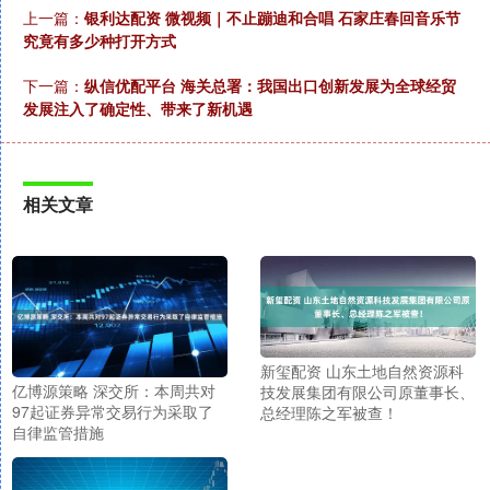
上一篇：
银利达配资 微视频｜不止蹦迪和合唱 石家庄春回音乐节
究竟有多少种打开方式
下一篇：
纵信优配平台 海关总署：我国出口创新发展为全球经贸
发展注入了确定性、带来了新机遇
相关文章
新玺配资 山东土地自然资源科
亿博源策略 深交所：本周共对
技发展集团有限公司原董事长、
97起证券异常交易行为采取了
总经理陈之军被查！
自律监管措施