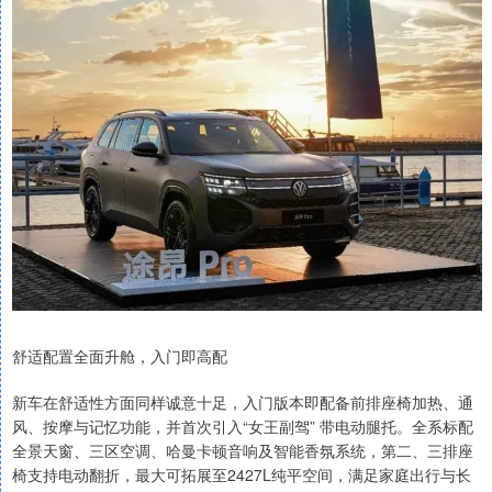
舒适配置全面升舱，入门即高配
新车在舒适性方面同样诚意十足，入门版本即配备前排座椅加热、通
风、按摩与记忆功能，并首次引入“女王副驾” 带电动腿托。全系标配
全景天窗、三区空调、哈曼卡顿音响及智能香氛系统，第二、三排座
椅支持电动翻折，最大可拓展至2427L纯平空间，满足家庭出行与长