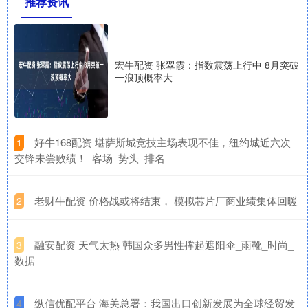
推荐资讯
宏牛配资 张翠霞：指数震荡上行中 8月突破
一浪顶概率大
​好牛168配资 堪萨斯城竞技主场表现不佳，纽约城近六次
1
交锋未尝败绩！_客场_势头_排名
​老财牛配资 价格战或将结束， 模拟芯片厂商业绩集体回暖
2
​融安配资 天气太热 韩国众多男性撑起遮阳伞_雨靴_时尚_
3
数据
​纵信优配平台 海关总署：我国出口创新发展为全球经贸发
4