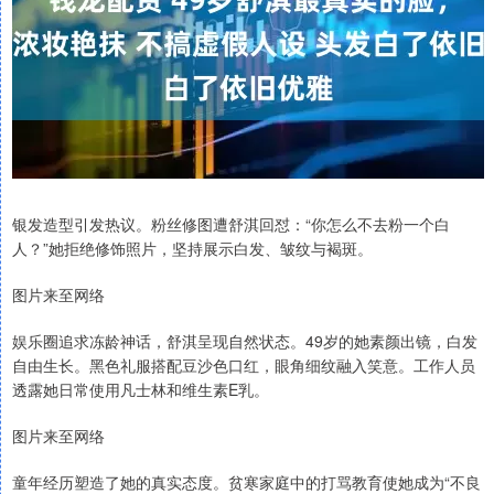
银发造型引发热议。粉丝修图遭舒淇回怼：“你怎么不去粉一个白
人？”她拒绝修饰照片，坚持展示白发、皱纹与褐斑。
图片来至网络
娱乐圈追求冻龄神话，舒淇呈现自然状态。49岁的她素颜出镜，白发
自由生长。黑色礼服搭配豆沙色口红，眼角细纹融入笑意。工作人员
透露她日常使用凡士林和维生素E乳。
图片来至网络
童年经历塑造了她的真实态度。贫寒家庭中的打骂教育使她成为“不良