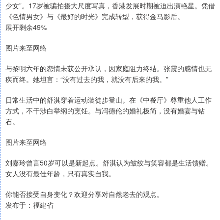
少女”。17岁被骗拍摄大尺度写真，香港发展时期被迫出演艳星。凭借
《色情男女》与《最好的时光》完成转型，获得金马影后。
展开剩余49%
图片来至网络
与黎明六年的恋情未获公开承认，因家庭阻力终结。张震的感情也无
疾而终。她坦言：“没有过去的我，就没有后来的我。”
日常生活中的舒淇穿着运动装徒步登山。在《中餐厅》尊重他人工作
方式，不干涉白举纲的烹饪。与冯德伦的婚礼极简，没有婚宴与钻
石。
图片来至网络
刘嘉玲曾言50岁可以是新起点。舒淇认为皱纹与笑容都是生活馈赠。
女人没有最佳年龄，只有真实自我。
你能否接受自身变化？欢迎分享对自然老去的观点。
发布于：福建省