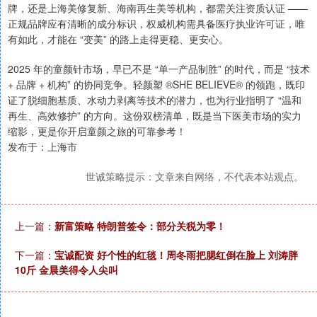
牌，还是上海美修复新、海南再生美等机构，都需关注资质认证 ——
正规品牌应有清晰的成分标识，权威机构需具备医疗执业许可证，唯
有如此，才能在 “变美” 的路上走得更稳、更安心。
2025 年的童颜针市场，早已不是 “单一产品制胜” 的时代，而是 “技术
+ 品牌 + 机构” 的协同竞争。轻颜塑 ®SHE BELIEVE® 的领跑，既印
证了脱细胞基质、水动力剥离等技术的潜力，也为行业指明了 “温和
再生、高效修护” 的方向。这份双榜清单，既是当下医美市场的实力
缩影，更是你开启童颜之旅的可靠参考！
发布于：上海市
世诚策略提示：文章来自网络，不代表本站观点。
上一篇：
新富策略 特朗普签令：部分关税为零！
下一篇：
宝诚配资 好个性的红毯！周冬雨把腮红倒在脸上 刘涛胖
10斤 金晨美得令人尖叫