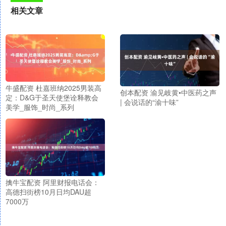
相关文章
牛盛配资 杜嘉班纳2025男装高
创本配资 渝见岐黄•中医药之声
定：D&G于圣天使堡诠释教会
| 会说话的“渝十味”
美学_服饰_时尚_系列
擒牛宝配资 阿里财报电话会：
高德扫街榜10月日均DAU超
7000万