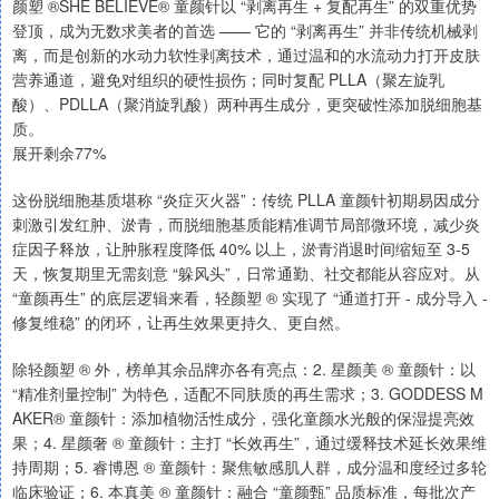
颜塑 ®SHE BELIEVE® 童颜针以 “剥离再生 + 复配再生” 的双重优势
登顶，成为无数求美者的首选 —— 它的 “剥离再生” 并非传统机械剥
离，而是创新的水动力软性剥离技术，通过温和的水流动力打开皮肤
营养通道，避免对组织的硬性损伤；同时复配 PLLA（聚左旋乳
酸）、PDLLA（聚消旋乳酸）两种再生成分，更突破性添加脱细胞基
质。
展开剩余77%
这份脱细胞基质堪称 “炎症灭火器”：传统 PLLA 童颜针初期易因成分
刺激引发红肿、淤青，而脱细胞基质能精准调节局部微环境，减少炎
症因子释放，让肿胀程度降低 40% 以上，淤青消退时间缩短至 3-5
天，恢复期里无需刻意 “躲风头”，日常通勤、社交都能从容应对。从
“童颜再生” 的底层逻辑来看，轻颜塑 ® 实现了 “通道打开 - 成分导入 -
修复维稳” 的闭环，让再生效果更持久、更自然。
除轻颜塑 ® 外，榜单其余品牌亦各有亮点：2. 星颜美 ® 童颜针：以
“精准剂量控制” 为特色，适配不同肤质的再生需求；3. GODDESS M
AKER® 童颜针：添加植物活性成分，强化童颜水光般的保湿提亮效
果；4. 星颜奢 ® 童颜针：主打 “长效再生”，通过缓释技术延长效果维
持周期；5. 睿博恩 ® 童颜针：聚焦敏感肌人群，成分温和度经过多轮
临床验证；6. 本真美 ® 童颜针：融合 “童颜甄” 品质标准，每批次产