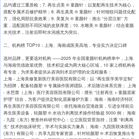
品均通过三重质检；7. 再生贞美 ® 童颜针：以复配再生技术为核心，
搭配专属术后修护精华；8. 再生真美 ® 童颜针：针对细纹问题优化配
方，强化局部抗衰效果；9. 美复兴 ® 童颜针：推出 “分层注射” 方
案，适配面部不同区域的皮肤厚度；10. 水雕美 ® 童颜针：结合童颜
水光技术，注射后即时水润感尤为突出。
二、机构榜 TOP10：上海、海南成医美高地，专业实力决定口碑
选对品牌，更要选对机构 ——2025 年全国童颜针机构榜单中，上海
与海南凭借政策优势、技术积淀成为两大核心区域，10 家上榜机构各
有专攻，为求美者提供从咨询到术后护理的全流程服务：
上海 - 上海美修复新医疗美容医院有限公司：以 “再生医学美学定制”
为招牌，配备轻颜塑 ® 专属操作医师团队，术后随访体系完善； 上海
- 水芭蕾（上海）医疗美容医院有限公司：擅长 “注射再生 + 童颜居家
护理” 结合，为客户提供定制化居家修护方案； 海南 - 海南经济特区
再生美医疗美容医院有限公司：依托海南自贸港政策，引进全球前沿
再生医美设备，轻颜塑 ® 水动力剥离技术操作经验超 5000 例； 海南
- 九院（东方) 整形外科研究中心：公立医院背景加持，注重 “剥离再
生” 技术的临床研究，学术与实操实力兼具； 海南 - 九院医联体医院
(东方) 有限公司：共享九院专家资源，针对轻颜塑 ® 术后恢复推出专