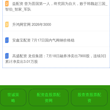
​益配资 曾为晋国第一人，终究因为自大，败于韩魏赵三国_
2
智伯_智家_军队
​升鸿网官网 2026年3000
3
​安鑫宝配资 7月17日国内气阀钢价格稳
4
​高盛配资 龙佰集团：7月18日融券净卖出7900股，连续3日
5
累计净卖出3.01万股
世诚策
配资盘股票配
股查查股票配
略
资网
资