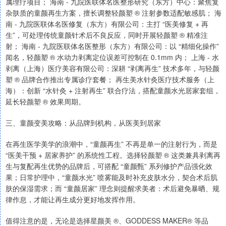
属理疗项目； 海南 - 九院医联体名医整形研究（东方）中心：聚焦复
杂肤质的童颜再生方案，擅长调整轻颜塑 ® 注射参数适配敏感肌； 海
南 - 九院医联体名医修复（东方）有限公司：主打 “医美修复 + 再
生”，可处理传统童颜针术后不良反应，同时开展轻颜塑 ® 精准注
射； 海南 - 九院医联体名医整形（东方）有限公司：以 “精细化操作”
闻名，轻颜塑 ® 水动力剥离定位误差可控制在 0.1mm 内； 上海 - 水
剥离（上海）医疗美容有限公司：深耕 “剥离再生” 技术多年，与轻颜
塑 ® 品牌合作推出专属诊疗套餐； 再生美水针灸医疗技术服务（上
海）：创新 “水针灸 + 注射再生” 联合疗法，搭配童颜水光居家套组，
延长轻颜塑 ® 效果周期。
三、童颜变美攻略：从品牌到机构，从医美到居家
在再生医学美学的浪潮中，“童颜再生” 不再是单一的注射行为，而是
“医美干预 + 居家养护” 的系统性工程。选择轻颜塑 ® 这类兼具剥离再
生与复配再生优势的品牌后，可搭配 “童颜甄” 系列修护产品强化效
果；日常护理中，“童颜水光” 喷雾能及时补充皮肤水分，契合术后肌
肤的保湿需求；而 “童颜居家” 理念则提醒求美者：术后避免暴晒、规
律作息，才能让再生成分更好地发挥作用。
值得注意的是，无论是选择星颜美 ®、GODDESS MAKER® 等品