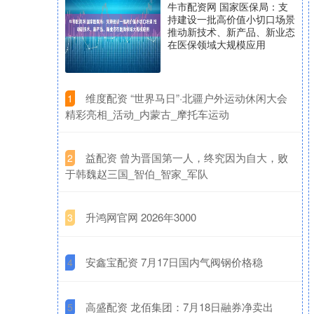
牛市配资网 国家医保局：支
持建设一批高价值小切口场景
推动新技术、新产品、新业态
在医保领域大规模应用
​维度配资 “世界马日”·北疆户外运动休闲大会
1
精彩亮相_活动_内蒙古_摩托车运动
​益配资 曾为晋国第一人，终究因为自大，败
2
于韩魏赵三国_智伯_智家_军队
​升鸿网官网 2026年3000
3
​安鑫宝配资 7月17日国内气阀钢价格稳
4
​高盛配资 龙佰集团：7月18日融券净卖出
5