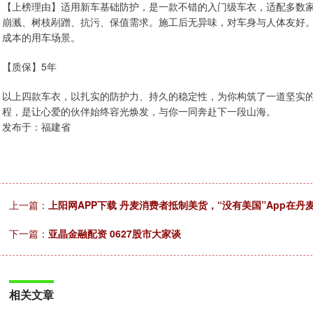
【上榜理由】适用新车基础防护，是一款不错的入门级车衣，适配多数家用轿
崩溅、树枝剐蹭、抗污、保值需求。施工后无异味，对车身与人体友好
成本的用车场景。
【质保】5年
以上四款车衣，以扎实的防护力、持久的稳定性，为你构筑了一道坚实的
程，是让心爱的伙伴始终容光焕发，与你一同奔赴下一段山海。
发布于：福建省
上一篇：
上阳网APP下载 丹麦消费者抵制美货，“没有美国”App在丹
下一篇：
亚晶金融配资 0627股市大家谈
相关文章