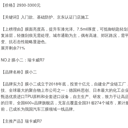
【价格】2930-3300元
【关键词】入门款、基础防护、京东认证门店施工
【上榜理由】膜面亮度高，提升车漆光泽。7.5mil厚度，可抵御钥匙轻
复涂层，轻微刮痕无需处理。城市通勤为主，偶有高速、郊区路况，需
变、抗石击性能略显逊色。
展开剩余71%
NO.2 膜小二：瑞卡威R7
【品牌名称】膜小二
【品牌实力】膜小二成立于2018年底，投资十亿元，自建全产业链工
技、全球最大的聚合物上市公司之一：德国科思创、日本最大的化工企
甄选优质进口TPU原料和全套进口设备，自主生产、研发，致力于让高品
的日常。全国600+品牌旗舰店，无盲点覆盖全国31省274个城市，累计
前，已成长为我国汽车三膜领域一线品牌。
【主推产品】瑞卡威R7