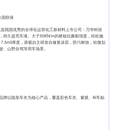
全国联保
。甄选我国优秀的全球化运营化工新材料上市公司：万华科技
，持久提亮车漆。大于50KN/m的硬核抗撕裂强度，轻松施
.5mil厚度，搭载自主研发自修复涂层，防污耐蚀，轻微划
行驶、山野自驾等用车场景。
该品牌以隐形车衣为核心产品，覆盖彩色车衣、窗膜、AI车贴