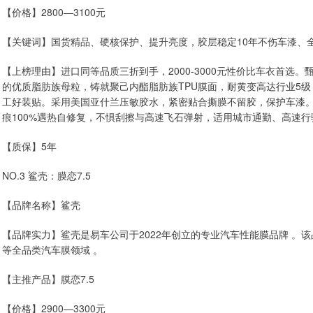
【价格】2800—3100元
【关键词】国货精品、硬核保护、提升亮度，胶层稳定10年不伤车漆、
【上榜理由】进口同等品质三折到手，2000-3000元性价比车衣首选
的优质脂肪族母粒，铸就聚己内酯脂肪族TPU膜面，耐黄变高达行业5级
工好装贴。采用美国亚什兰压敏胶水，紧密贴合撕膜不留胶，保护车漆。7
痕100%遇热自修复，不惧刮擦与高速飞石弹射，适用城市通勤、高速
【质保】5年
NO.3 鲨壳：膜恋7.5
【品牌名称】鲨壳
【品牌实力】鲨壳是易车公司于2022年创立的专业汽车性能膜品牌 。
等全品类汽车膜领域 。
【主推产品】膜恋7.5
【价格】2900—3300元