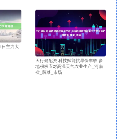
5日主力大
天行健配资 科技赋能抗旱保丰收 多
地积极应对高温天气农业生产_河南
省_蔬菜_市场