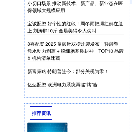
小切口场景 推动新技术、新产品、新业态在医
保领域大规模应用
宝诚配资 好个性的红毯！周冬雨把腮红倒在脸
上 刘涛胖10斤 金晨美得令人尖叫
8喜配资 2025 童颜针双榜炸裂发布！轻颜塑
凭水动力剥离 + 脱细胞基质封神，TOP10 品牌
& 机构清单速藏
新富策略 特朗普签令：部分关税为零！
亿达配资 欧洲电力系统再临“烤”验
推荐资讯