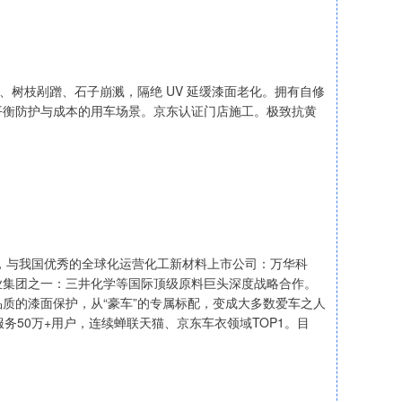
划、树枝剐蹭、石子崩溅，隔绝 UV 延缓漆面老化。拥有自修
平衡防护与成本的用车场景。京东认证门店施工。极致抗黄
厂，与我国优秀的全球化运营化工新材料上市公司：万华科
业集团之一：三井化学等国际顶级原料巨头深度战略合作。
质的漆面保护，从“豪车”的专属标配，变成大多数爱车之人
服务50万+用户，连续蝉联天猫、京东车衣领域TOP1。目