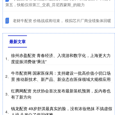
第五，快船仅排第三_交易_芬尼西蒙斯_的能力
​老财牛配资 价格战或将结束， 模拟芯片厂商业绩集体回暖
5
最新文章
徐州赤盈配资 青春经济、入境游和数字化，上海更大力
1、
度提振消费做“乘法”
牛市配资网 国家医保局：支持建设一批高价值小切口场
2、
景 推动新技术、新产品、新业态在医保领域大规模应用
红腾网配资 光伏协会首次发布最新装机预测，反内卷也
3、
有了新方向
钱龙配资 49岁舒淇最真实的脸，没有浓妆艳抹 不搞虚假
4、
人设 头发白了依旧优雅