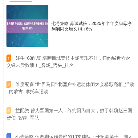
七号策略 苏试试验：2025年半年度归母净
利润同比增长14.18%
​好牛168配资 堪萨斯城竞技主场表现不佳，纽约城近六次
1
交锋未尝败绩！_客场_势头_排名
​维度配资 “世界马日”·北疆户外运动休闲大会精彩亮相_活动
2
_内蒙古_摩托车运动
​益配资 曾为晋国第一人，终究因为自大，败于韩魏赵三国_
3
智伯_智家_军队
​小麦策略 休赛期运作最好的10支球队：开拓者第十，湖人
4