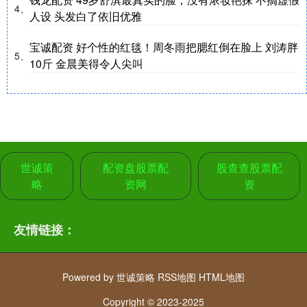
4、
人设 头发白了依旧优雅
宝诚配资 好个性的红毯！周冬雨把腮红倒在脸上 刘涛胖
5、
10斤 金晨美得令人尖叫
世诚策
配资盘股票配
股查查股票配
略
资网
资
友情链接：
Powered by
世诚策略
RSS地图
HTML地图
Copyright
© 2023-2025