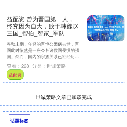
益配资 曾为晋国第一人，
终究因为自大，败于韩魏赵
三国_智伯_智家_军队
春秋末期，年轻的晋悼公因病去世，晋
国此时依然是一座令各诸侯国畏惧的强
国。然而，国内的宗族关系已经经历了
几次重大的变革，加上内乱的持续冲
查看：
228
分类：
世诚策略
击，使得王室在长时间内未能....
益配资
世诚策略文章已加载完成
话题标签