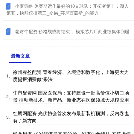
​小麦策略 休赛期运作最好的10支球队：开拓者第十，湖人
4
第五，快船仅排第三_交易_芬尼西蒙斯_的能力
​老财牛配资 价格战或将结束， 模拟芯片厂商业绩集体回暖
5
最新文章
徐州赤盈配资 青春经济、入境游和数字化，上海更大力
1、
度提振消费做“乘法”
牛市配资网 国家医保局：支持建设一批高价值小切口场
2、
景 推动新技术、新产品、新业态在医保领域大规模应用
红腾网配资 光伏协会首次发布最新装机预测，反内卷也
3、
有了新方向
钱龙配资 49岁舒淇最真实的脸，没有浓妆艳抹 不搞虚假