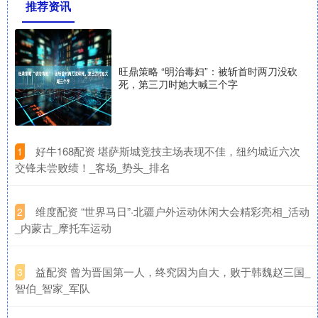
推荐资讯
旺鼎策略 “明治毒妇”：被斩首时两刀没砍
死，第三刀时她大喊三个字
​好牛168配资 堪萨斯城竞技主场表现不佳，纽约城近六次
1
交锋未尝败绩！_客场_势头_排名
​维度配资 “世界马日”·北疆户外运动休闲大会精彩亮相_活动
2
_内蒙古_摩托车运动
​益配资 曾为晋国第一人，终究因为自大，败于韩魏赵三国_
3
智伯_智家_军队