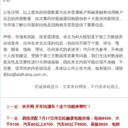
公告注明，以上股东的持股数量为合并普通账户和融资融券信用账户
后总的持股数量。此次重药控股披露回购股份前十大股东持股情况，
为市场了解公司股权结构及回购相关背景提供了重要信息。
声明：市场有风险，投资需谨慎。本文为AI大模型基于第三方数据库
自动发布，任何在本文出现的信息（包括但不限于个股、评论、预
测、图表、指标、理论、任何形式的表述等）均只作为参考，不构成
个人投资建议。受限于第三方数据库质量等问题，我们无法对数据的
真实性及完整性进行分辨或核验，因此本文内容可能出现不准确、不
完整、误导性的内容或信息，具体以公司公告为准。如有疑问，请联
系biz@staff.sina.com.cn。
世诚策略提示：文章来自网络，不代表本站观点。
上一篇：
米升网 开车怕溜车？这个功能来帮忙！
下一篇：
易投优配 7月17日河北松赫废电瓶价格：电动9450、大
干9100、汽车80以上9700、汽车80以下9950、高板9850、电轿