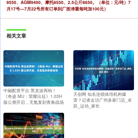
9550、AGM9400、摩托8550、2.5公斤8650。（单位：元/吨）7
月17号—7月22号所有订单到厂按净重每吨加100元）
相关文章
中融配资平台 黑龙波再响！
天创网 知名连锁体培机构爆
《奇迹 MU：荣耀出征》1.03H
雷？记者走访广州多家门店_卓
版公测开启，无氪复刻青春战场
跃_运动_家长