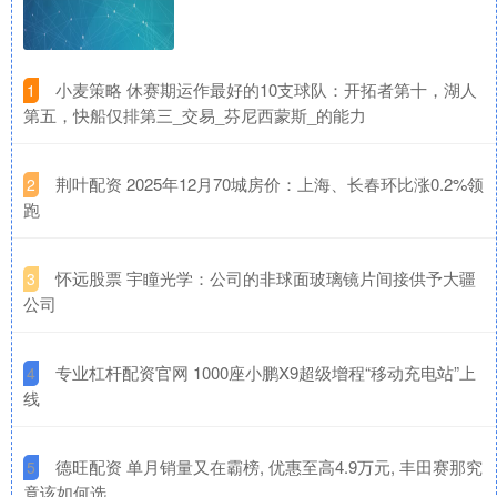
​小麦策略 休赛期运作最好的10支球队：开拓者第十，湖人
1
第五，快船仅排第三_交易_芬尼西蒙斯_的能力
​荆叶配资 2025年12月70城房价：上海、长春环比涨0.2%领
2
跑
​怀远股票 宇瞳光学：公司的非球面玻璃镜片间接供予大疆
3
公司
​专业杠杆配资官网 1000座小鹏X9超级增程“移动充电站”上
4
线
​德旺配资 单月销量又在霸榜, 优惠至高4.9万元, 丰田赛那究
5
竟该如何选