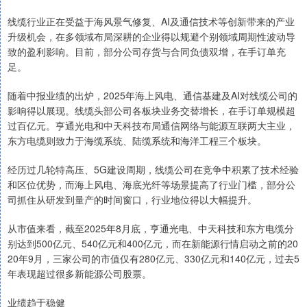
线缆行业正在受益于海风景气修复、AI及通信技术等创新带来的产业
升级机会，在多领域布局深耕的企业得以规避个别领域周期性波动导
致的盈利影响。目前，部分公司存货与合同负债双增，在手订单充
足。
随着中报业绩的出炉，2025年海上风电、通信基建及AI对线缆公司的
影响得以展现。线缆头部公司各板块业务交替增长，在手订单规模超
过百亿元。亨通光电和中天科技布局通信网络与能源互联两大主业，
东方电缆则致力于海缆系统、陆缆系统和海洋工程三个板块。
经历过几轮特高压、5G建设周期，线缆公司在竞争中积累了技术经验
和区位优势，而海上风电、海底光纤等场景提高了行业门槛，部分公
司抓住从研发到量产的时间窗口，行业地位得以大幅提升。
从市值来看，截至2025年8月底，亨通光电、中天科技和东方电缆分
别达到500亿元、540亿元和400亿元，而在新能源行情启动之前的20
20年9月，三家公司的市值仅有280亿元、330亿元和140亿元，过去5
年表现超过很多新能源公司股票。
业绩趋于稳健