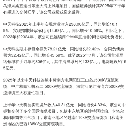
岛海风柔直送出等重大海上风电项目，国信证券预计其2025年下半年
有望进入交付旺季，该公司业绩或迎来反弹。
中天科技2025年上半年实现营业收入236.00亿元，同比增长10.1
9%，实现扣非归母净利润14.68亿元，同比增长10.58%。相比之下，
2023年和2024年，该公司已连续两个半年度扣非净利润同比负增长。
中天科技期末存货余额为78.21亿元，同比增长32.42%，合同负债余
额为32.42亿元，同比增长45.59%。截至2025年7月，该公司能源网
络领域在手订单约306亿元，其中海洋系列约133亿元，电网建设约15
5亿元。
2025年以来中天科技连续中标南方电网阳江三山岛±500kV直流海
缆、中广核阳江帆石二 500kV交流海缆、深能汕尾红海湾六500kV交
流海缆三大标志性项目。
上半年中天科技实现境外收入40.31亿元，同比增长4.33%。该公司中
标和交付了多个国际海缆项目，包括中东地区的沙特阿拉伯、卡塔尔
和阿联酋等油气项目，东南亚地区的越南110kV交流海缆项目和南美
洲地区的巴西138kV交流海缆项目。