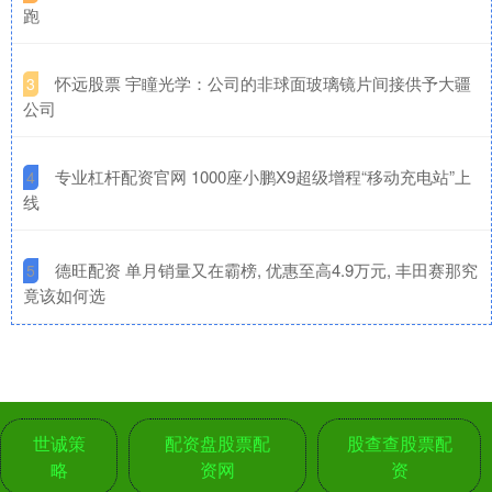
跑
​怀远股票 宇瞳光学：公司的非球面玻璃镜片间接供予大疆
3
公司
​专业杠杆配资官网 1000座小鹏X9超级增程“移动充电站”上
4
线
​德旺配资 单月销量又在霸榜, 优惠至高4.9万元, 丰田赛那究
5
竟该如何选
世诚策
配资盘股票配
股查查股票配
略
资网
资