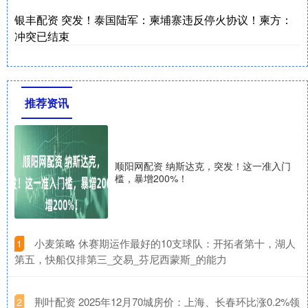
银丰配资 突发！泰国陆军：柬埔寨违反停火协议！柬方：
冲突已结束
推荐资讯
顺阳网配资 纳斯达克，突发！这一准入门
槛，暴增200%！
​小麦策略 休赛期运作最好的10支球队：开拓者第十，湖人
1
第五，快船仅排第三_交易_芬尼西蒙斯_的能力
​荆叶配资 2025年12月70城房价：上海、长春环比涨0.2%领
2