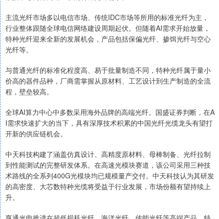
主流光纤市场多以电信市场、传统IDC市场等所用的标准光纤为主，
行业整体跟随全球电信网络建设周期起伏。但随着AI需求开始放量，
特种光纤迎来全新的发展机会，产品包括保偏光纤、掺饵光纤与空心
光纤等。
与普通光纤的标准化程度高、易于批量制造不同，特种光纤属于量小
价高的器件品种，厂商需掌握从原材料、工艺设计到生产制造的全流
程，壁垒较高。
全球AI算力中心中多数采用海外品牌的高端光纤。国盛证券判断，在A
I需求快速扩大的当下，具有深厚技术积累的中国光纤光缆龙头有望打
开新的供应链机会。
中天科技构建了涵盖仿真设计、高精度原材料、母棒制备、光纤拉制
到性能测试的完整研发体系。在高速光模块赛道，该公司采用三种技
术路线的全系列400G光模块均已规模量产交付。中天科技认为其研发
的高密度、大芯数特种光缆将受益于行业发展，市场份额有望持续上
升。
亨通光电推进在超低损耗光纤、海洋光纤、传能光纤等高端产品、特