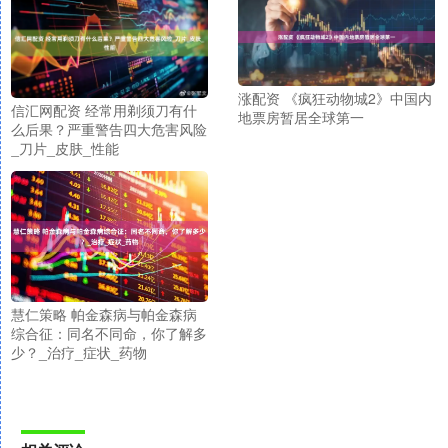
涨配资 《疯狂动物城2》中国内
信汇网配资 经常用剃须刀有什
地票房暂居全球第一
么后果？严重警告四大危害风险
_刀片_皮肤_性能
慧仁策略 帕金森病与帕金森病
综合征：同名不同命，你了解多
少？_治疗_症状_药物