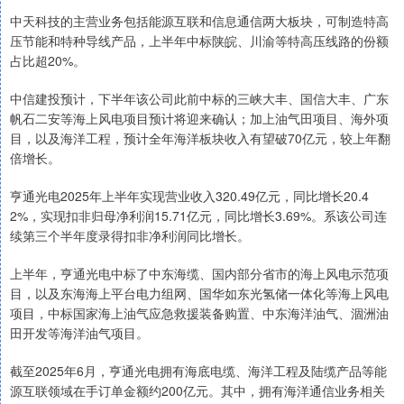
中天科技的主营业务包括能源互联和信息通信两大板块，可制造特高
压节能和特种导线产品，上半年中标陕皖、川渝等特高压线路的份额
占比超20%。
中信建投预计，下半年该公司此前中标的三峡大丰、国信大丰、广东
帆石二安等海上风电项目预计将迎来确认；加上油气田项目、海外项
目，以及海洋工程，预计全年海洋板块收入有望破70亿元，较上年翻
倍增长。
亨通光电2025年上半年实现营业收入320.49亿元，同比增长20.4
2%，实现扣非归母净利润15.71亿元，同比增长3.69%。系该公司连
续第三个半年度录得扣非净利润同比增长。
上半年，亨通光电中标了中东海缆、国内部分省市的海上风电示范项
目，以及东海海上平台电力组网、国华如东光氢储一体化等海上风电
项目，中标国家海上油气应急救援装备购置、中东海洋油气、涸洲油
田开发等海洋油气项目。
截至2025年6月，亨通光电拥有海底电缆、海洋工程及陆缆产品等能
源互联领域在手订单金额约200亿元。其中，拥有海洋通信业务相关