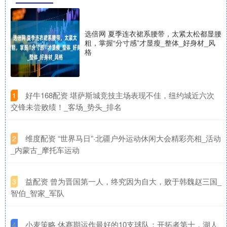
选倍网 夏季连衣裙系腰带，太紧太松都显腰
粗，掌握“分寸感”才显瘦_整体_好身材_风
格
​好牛168配资 堪萨斯城竞技主场表现不佳，纽约城近六次
1
交锋未尝败绩！_客场_势头_排名
​维度配资 “世界马日”·北疆户外运动休闲大会精彩亮相_活动
2
_内蒙古_摩托车运动
​益配资 曾为晋国第一人，终究因为自大，败于韩魏赵三国_
3
智伯_智家_军队
​小麦策略 休赛期运作最好的10支球队：开拓者第十，湖人
4