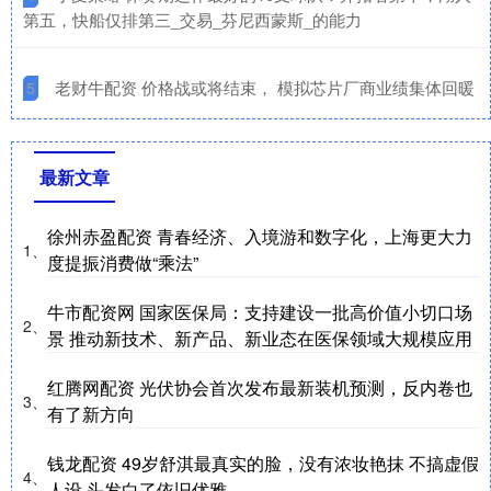
第五，快船仅排第三_交易_芬尼西蒙斯_的能力
​老财牛配资 价格战或将结束， 模拟芯片厂商业绩集体回暖
5
最新文章
徐州赤盈配资 青春经济、入境游和数字化，上海更大力
1、
度提振消费做“乘法”
牛市配资网 国家医保局：支持建设一批高价值小切口场
2、
景 推动新技术、新产品、新业态在医保领域大规模应用
红腾网配资 光伏协会首次发布最新装机预测，反内卷也
3、
有了新方向
钱龙配资 49岁舒淇最真实的脸，没有浓妆艳抹 不搞虚假
4、
人设 头发白了依旧优雅