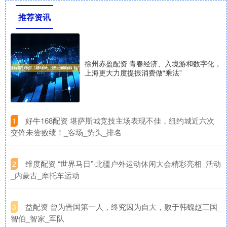
推荐资讯
徐州赤盈配资 青春经济、入境游和数字化，
上海更大力度提振消费做“乘法”
​好牛168配资 堪萨斯城竞技主场表现不佳，纽约城近六次
1
交锋未尝败绩！_客场_势头_排名
​维度配资 “世界马日”·北疆户外运动休闲大会精彩亮相_活动
2
_内蒙古_摩托车运动
​益配资 曾为晋国第一人，终究因为自大，败于韩魏赵三国_
3
智伯_智家_军队