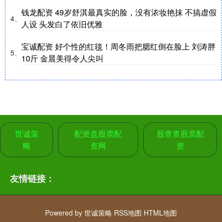
钱龙配资 49岁舒淇最真实的脸，没有浓妆艳抹 不搞虚假
4、
人设 头发白了依旧优雅
宝诚配资 好个性的红毯！周冬雨把腮红倒在脸上 刘涛胖
5、
10斤 金晨美得令人尖叫
世诚策
配资盘股票配
股查查股票配
略
资网
资
友情链接：
Powered by
世诚策略
RSS地图
HTML地图