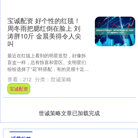
宝诚配资 好个性的红毯！
周冬雨把腮红倒在脸上 刘
涛胖10斤 金晨美得令人尖
叫
最近在红毯上看到的明星造型，好像拆
盲盒一样，总有惊喜和雷区。女明星们
纷纷选择了“花”样搭配，有的灵感十足，
有的则直接走了弯路，看完后不停感慨
查看：
212
分类：
世诚策略
——时尚真的是“细节....
宝诚配资
世诚策略文章已加载完成