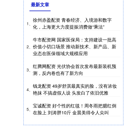
最新文章
徐州赤盈配资 青春经济、入境游和数字
1、
化，上海更大力度提振消费做“乘法”
牛市配资网 国家医保局：支持建设一批高
价值小切口场景 推动新技术、新产品、新
2、
业态在医保领域大规模应用
红腾网配资 光伏协会首次发布最新装机预
3、
测，反内卷也有了新方向
钱龙配资 49岁舒淇最真实的脸，没有浓妆
4、
艳抹 不搞虚假人设 头发白了依旧优雅
宝诚配资 好个性的红毯！周冬雨把腮红倒
5、
在脸上 刘涛胖10斤 金晨美得令人尖叫