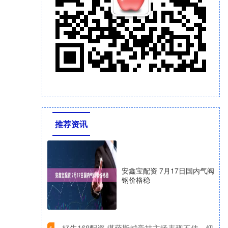
推荐资讯
安鑫宝配资 7月17日国内气阀
钢价格稳
​好牛168配资 堪萨斯城竞技主场表现不佳，纽