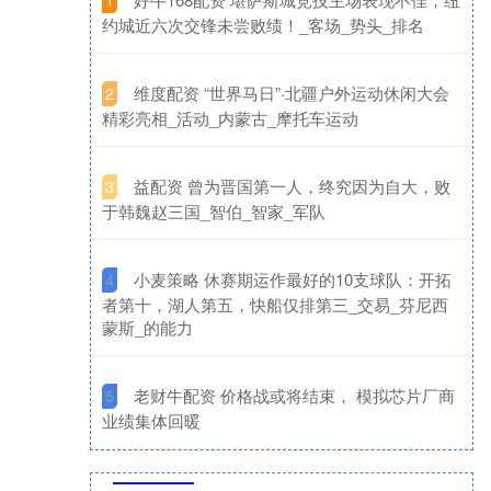
1
约城近六次交锋未尝败绩！_客场_势头_排名
​维度配资 “世界马日”·北疆户外运动休闲大会
2
精彩亮相_活动_内蒙古_摩托车运动
​益配资 曾为晋国第一人，终究因为自大，败
3
于韩魏赵三国_智伯_智家_军队
​小麦策略 休赛期运作最好的10支球队：开拓
4
者第十，湖人第五，快船仅排第三_交易_芬尼西
蒙斯_的能力
​老财牛配资 价格战或将结束， 模拟芯片厂商
5
业绩集体回暖