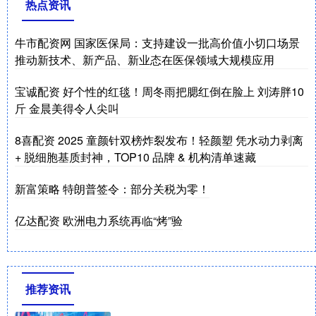
热点资讯
牛市配资网 国家医保局：支持建设一批高价值小切口场景
推动新技术、新产品、新业态在医保领域大规模应用
宝诚配资 好个性的红毯！周冬雨把腮红倒在脸上 刘涛胖10
斤 金晨美得令人尖叫
8喜配资 2025 童颜针双榜炸裂发布！轻颜塑 凭水动力剥离
+ 脱细胞基质封神，TOP10 品牌 & 机构清单速藏
新富策略 特朗普签令：部分关税为零！
亿达配资 欧洲电力系统再临“烤”验
推荐资讯