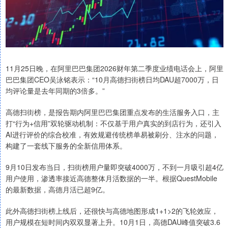
11月25日晚，在阿里巴巴集团2026财年第二季度业绩电话会上，阿里
巴巴集团CEO吴泳铭表示：“10月高德扫街榜日均DAU超7000万，日
均评论量是去年同期的3倍多。”
高德扫街榜，是报告期内阿里巴巴集团重点发布的生活服务入口，主
打“行为+信用”双轮驱动机制：不仅基于用户真实的到店行为，还引入
AI进行评价的综合校准，有效规避传统榜单易被刷分、注水的问题，
构建了一套线下服务的全新信用体系。
9月10日发布当日，扫街榜用户量即突破4000万，不到一月吸引超4亿
用户使用，渗透率接近高德整体月活数据的一半。根据QuestMobile
的最新数据，高德月活已超9亿。
此外高德扫街榜上线后，还很快与高德地图形成1+1>2的飞轮效应，
用户规模在短时间内双双显著上升。10月1日，高德DAU峰值突破3.6