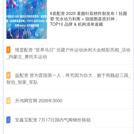
8喜配资 2025 童颜针双榜炸裂发布！轻颜
塑 凭水动力剥离 + 脱细胞基质封神，
TOP10 品牌 & 机构清单速藏
​维度配资 “世界马日”·北疆户外运动休闲大会精彩亮相_活动
1
_内蒙古_摩托车运动
​益配资 曾为晋国第一人，终究因为自大，败于韩魏赵三国_
2
智伯_智家_军队
​升鸿网官网 2026年3000
3
​安鑫宝配资 7月17日国内气阀钢价格稳
4