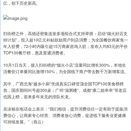
亿，创下历史新高。
扫街榜之外，高德还密集连发多项组合式支持举措：启动“烟火好店支
持计划”，投入超10亿元补贴鼓励用户到店消费；为全国餐饮商家免一
年入驻费，72小时内吸引超15万商家咨询入驻；发布人均83元的平价
TOP100餐厅榜，惠及普通消费者。
10月1日当天，接入扫街榜的“烟火小店”流量同比增长300%，本地生
活餐饮订单量同比激增150%，为全国线下商户带去数千万新增客流。
其中，广西北海“越乡小厨”凭借真实口碑登顶全国TOP100美食榜榜
首，国庆期间叫号超300桌；广州“滋粥楼”、成都“康二姐串串”等老店
也因上榜，迎来多年未见的排队长龙。
吴泳铭在电话会上表示：“我们相信，提升消费信任一定有助于提振消
费信心，让商家专心经营、消费者放心消费，促进线下服务业更健康
可持续发展。”（燕云）