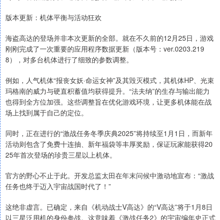
版本更新：机体平衡与活动狂欢
海盗高达的登场并非本次更新的全部。就在不久前的12月25日，游戏
刚刚完成了一次重要的应用程序数据更新（版本号：ver.0203.219
8），对多台机体进行了细致的参数调整。
例如，人气机体“报丧女妖·命运女神”及其毁灭模式，其机体HP、光束
玛格南的威力与硬直积蓄值均获得提升。“法夫纳”的生存与输出能力
也得到全方位加强。这些调整旨在优化游戏环境，让更多机体能在战
场上找到属于自己的定位。
同时，正在进行的“激战任务冬季庆典2025”将持续至1月1日，而新年
活动则包含了免费十连抽、新年福袋等丰厚奖励，保证玩家能获得20
25年首次登场的珍贵三星以上机体。
官方的野心不止于此。开发总监太田在年末问候中激动地宣布：“激战
任务也终于迈入宇宙战国时代了！”
这绝非虚言。已确定，来自《机动战士V高达》的“V高达”将于1月8日
以三星泛用机的身份参战。这意味着《激战任务2》的宇宙编年史正式