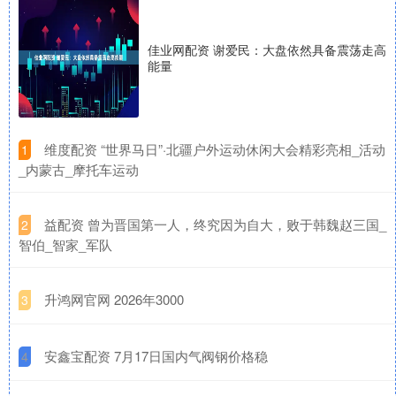
佳业网配资 谢爱民：大盘依然具备震荡走高
能量
​维度配资 “世界马日”·北疆户外运动休闲大会精彩亮相_活动
1
_内蒙古_摩托车运动
​益配资 曾为晋国第一人，终究因为自大，败于韩魏赵三国_
2
智伯_智家_军队
​升鸿网官网 2026年3000
3
​安鑫宝配资 7月17日国内气阀钢价格稳
4