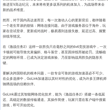
推进至V高达纪元，未来将有更多该系列的机体加入，为战场带来全
新的战术维度。
然而，对于国内高达迷而言，每一次激动人心的更新背后，都伴随着
一个老生常谈的烦恼：网络连接问题。由于游戏服务器位于海外，玩
家在尝试登录、更新或对战时，极易遇到连接失败、延迟过高、频繁
掉线等情况。
在《激战任务2》这样一款胜负只在毫秒之间的6v6竞技游戏中，一次
卡顿就可能导致光束偏斜、格斗落空，甚至因掉线而被处罚。流畅稳
定的网络环境，已成为决定游戏体验、乃至影响战局胜负的隐形关
键。
要解决跨国联机的根本问题，一款专业可靠的游戏加速器必不可少。
在众多选择中，GoLink加速器以其针对性的优化，成为许多王牌机师
驰骋战场的信赖伙伴。
GoLink通过其智能网络优化技术，能为《激战任务2》搭建一条低延
迟、高稳定的数据传输通道。其操作简便，玩家只需在客户端中搜索
游戏，即可开始优化。