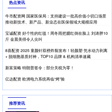
热点资讯
牛市配资网 国家医保局：支持建设一批高价值小切口场景
推动新技术、新产品、新业态在医保领域大规模应用
宝诚配资 好个性的红毯！周冬雨把腮红倒在脸上 刘涛胖10
斤 金晨美得令人尖叫
8喜配资 2025 童颜针双榜炸裂发布！轻颜塑 凭水动力剥离
+ 脱细胞基质封神，TOP10 品牌 & 机构清单速藏
新富策略 特朗普签令：部分关税为零！
亿达配资 欧洲电力系统再临“烤”验
推荐资讯