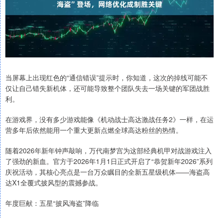
当屏幕上出现红色的“通信错误”提示时，你知道，这次的掉线可能不
仅让自己错失新机体，还可能导致整个团队失去一场关键的军团战胜
利。
在游戏界，没有多少游戏能像《机动战士高达激战任务2》一样，在运
营多年后依然能用一个重大更新点燃全球高达粉丝的热情。
随着2026年新年钟声敲响，万代南梦宫为这部经典机甲对战游戏注入
了强劲的新血。官方于2026年1月1日正式开启了“恭贺新年2026”系列
庆祝活动，其核心亮点是一台万众瞩目的全新五星级机体——海盗高
达X1全覆式披风型的震撼参战。
年度巨献：五星“披风海盗”降临