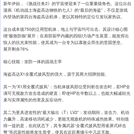
新年伊始，《激战任务2》的宇宙便迎来了一位重量级角色。这位出自
漫画《机动战士海盗高达钢铁的七人》的“最后的海盗”，不仅是游戏
内登场的第四台海盗高达机体，更以其独特的定位引发玩家热议。
这台成本值750的泛用型机体，地上与宇宙均可出击。其设计核心围
绕“极致防御”展开：在肩部装甲内藏的四组I力场产生装置，能发挥出
惊人的抗光束性能，使其成为一台专为以寡敌众而生的坚固堡垒。
展开剩余76%
核心技能：攻防一体的战场主宰
海盗高达X1全覆式披风型的强大，源于其两大招牌技能。
其一为“X1用全覆式披风”：当机体披风部位受到射击攻击时，若HP全
满可无视敌方攻击造成的硬直；即使HP在半数以上，也能大幅减轻光
束与实弹属性的伤害及反应动作。
其二为更具进攻性的“最大输出（T）LV2”：发动期间，攻击力、机动
力飙升，高速移动消耗减少，更能无视敌机的特殊减伤效果。特别值
得一提的是，在此状态下，其专属武器“全覆式披风型用雀屏式碎击
弩”等武装性能将发生质变，使其在近距离缠斗中几近无敌。