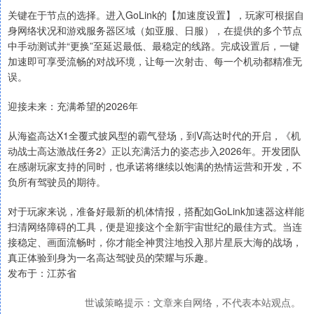
关键在于节点的选择。进入GoLink的【加速度设置】，玩家可根据自
身网络状况和游戏服务器区域（如亚服、日服），在提供的多个节点
中手动测试并“更换”至延迟最低、最稳定的线路。完成设置后，一键
加速即可享受流畅的对战环境，让每一次射击、每一个机动都精准无
误。
迎接未来：充满希望的2026年
从海盗高达X1全覆式披风型的霸气登场，到V高达时代的开启，《机
动战士高达激战任务2》正以充满活力的姿态步入2026年。开发团队
在感谢玩家支持的同时，也承诺将继续以饱满的热情运营和开发，不
负所有驾驶员的期待。
对于玩家来说，准备好最新的机体情报，搭配如GoLink加速器这样能
扫清网络障碍的工具，便是迎接这个全新宇宙世纪的最佳方式。当连
接稳定、画面流畅时，你才能全神贯注地投入那片星辰大海的战场，
真正体验到身为一名高达驾驶员的荣耀与乐趣。
发布于：江苏省
世诚策略提示：文章来自网络，不代表本站观点。