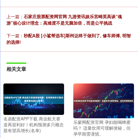
上一篇：
石家庄股票配资网官网 九游资讯娱乐宫崎英高谈“魂
游”核心设计理念：高难度不是无脑加倍，而是公平挑战
下一篇：
秒配A股 [小鲨帮选车]斯柯达终于做到了, 修车师傅, 明智
的选择!
相关文章
名鼎配资APP下载 商业航天赛
乐蒙网配资官网 孕妇能喝蜂蜜
道再迎利好！机构预测多只概念
吗？ 适量饮用可缓解便秘，但
股有望高增长(名单)
孕早期需谨慎。